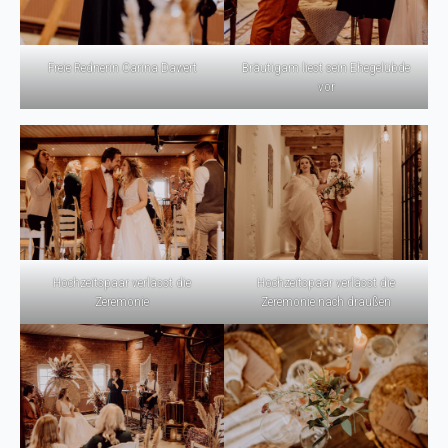
Freie Rednerin Carina Dawert
Bräutigam liest sein Ehegelübde
vor
Hochzeitspaar verlässt die
Hochzeitspaar verlässt die
Zeremonie
Zeremonie nach draußen