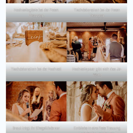
Hochzeitsgäste bei der Freien
Tischdekoration bei der Freien
Trauung
Trauung
Tischdekoration bei der Hochzeit
Hochzeitspaar gibt sich das Ja-
Wort
Braut trägt Ihr Ehegelübde vor
Einblicke in eine Freie Trauung