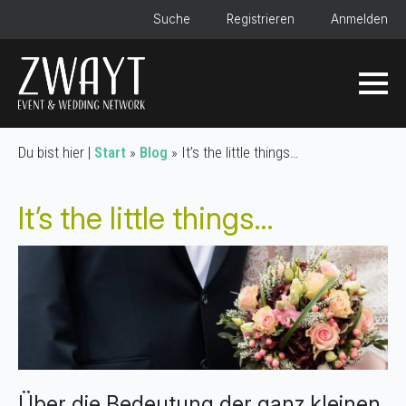
Suche
Registrieren
Anmelden
Du bist hier |
Start
»
Blog
»
It’s the little things…
It’s the little things…
Über die Bedeutung der ganz kleinen