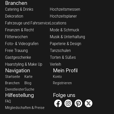
Branchen
Catering & Drinks
Hochzeitsmessen
Dekoration
Hochzeitsplaner
Fahrzeuge und Fahrservice
Locations
Finanzen & Recht
Mode & Schmuck
Flitterwochen
Musik & Unterhaltung
Foto- & Videografen
Papeterie & Design
Freie Trauung
Tanzschulen
Gastgeschenke
Torten & Süßes
Haarstyling & Make Up
Verleih
Navigation
Mein Profil
Startseite
Karte
Konto
Branchen
Blog
Registrieren
Dienstleister
Suche
Hilfestellung
Folge uns
FAQ
Mitgliedschaften & Preise