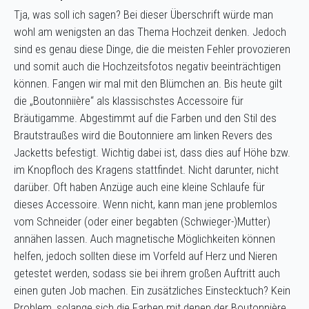
Tja, was soll ich sagen? Bei dieser Überschrift würde man
wohl am wenigsten an das Thema Hochzeit denken. Jedoch
sind es genau diese Dinge, die die meisten Fehler provozieren
und somit auch die Hochzeitsfotos negativ beeinträchtigen
können. Fangen wir mal mit den Blümchen an. Bis heute gilt
die „Boutonniière“ als klassischstes Accessoire für
Bräutigamme. Abgestimmt auf die Farben und den Stil des
Brautstraußes wird die Boutonniere am linken Revers des
Jacketts befestigt. Wichtig dabei ist, dass dies auf Höhe bzw.
im Knopfloch des Kragens stattfindet. Nicht darunter, nicht
darüber. Oft haben Anzüge auch eine kleine Schlaufe für
dieses Accessoire. Wenn nicht, kann man jene problemlos
vom Schneider (oder einer begabten (Schwieger-)Mutter)
annähen lassen. Auch magnetische Möglichkeiten können
helfen, jedoch sollten diese im Vorfeld auf Herz und Nieren
getestet werden, sodass sie bei ihrem großen Auftritt auch
einen guten Job machen. Ein zusätzliches Einstecktuch? Kein
Problem, solange sich die Farben mit denen der Boutonnière