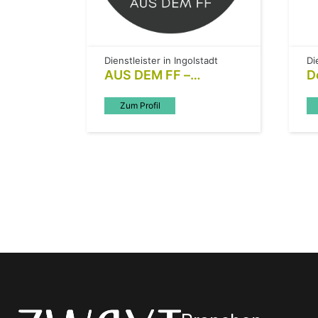
Dienstleister in Ingolstadt
Di
AUS DEM FF –
D
Hochzeitsplanung und
E
mehr
Zum Profil