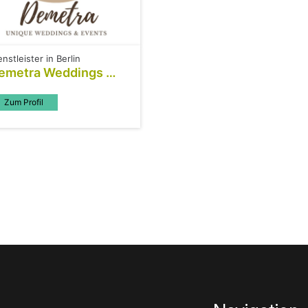
enstleister in Berlin
emetra Weddings &
vents
Zum Profil