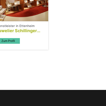
enstleister in Ettenheim
uwelier Schillinger
rauringstudio
Zum Profil