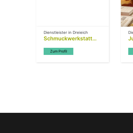
Dienstleister in Dreieich
Di
Schmuckwerkstatt
J
Trolese & Langen GbR
T
Zum Profil