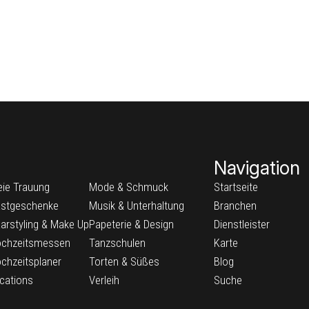
Navigation
eie Trauung
Mode & Schmuck
Startseite
stgeschenke
Musik & Unterhaltung
Branchen
arstyling & Make Up
Papeterie & Design
Dienstleister
chzeitsmessen
Tanzschulen
Karte
chzeitsplaner
Torten & Süßes
Blog
cations
Verleih
Suche