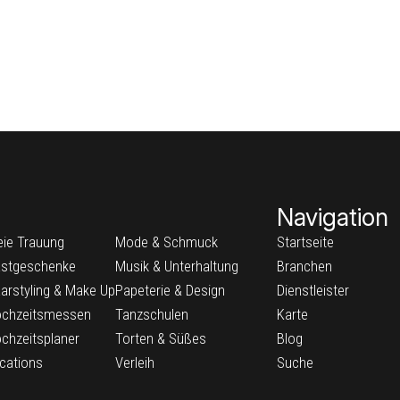
Navigation
eie Trauung
Mode & Schmuck
Startseite
stgeschenke
Musik & Unterhaltung
Branchen
arstyling & Make Up
Papeterie & Design
Dienstleister
chzeitsmessen
Tanzschulen
Karte
chzeitsplaner
Torten & Süßes
Blog
cations
Verleih
Suche