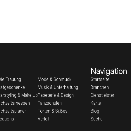
Navigation
eie Trauung
Mode & Schmuck
Startseite
stgeschenke
Musik & Unterhaltung
Branchen
arstyling & Make Up
Papeterie & Design
Dienstleister
chzeitsmessen
Tanzschulen
Karte
chzeitsplaner
Torten & Süßes
Blog
cations
Verleih
Suche