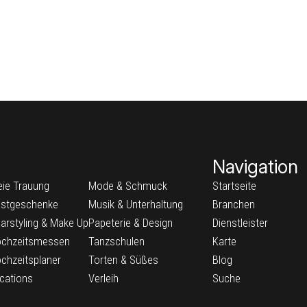
Navigation
eie Trauung
Mode & Schmuck
Startseite
stgeschenke
Musik & Unterhaltung
Branchen
arstyling & Make Up
Papeterie & Design
Dienstleister
chzeitsmessen
Tanzschulen
Karte
chzeitsplaner
Torten & Süßes
Blog
cations
Verleih
Suche