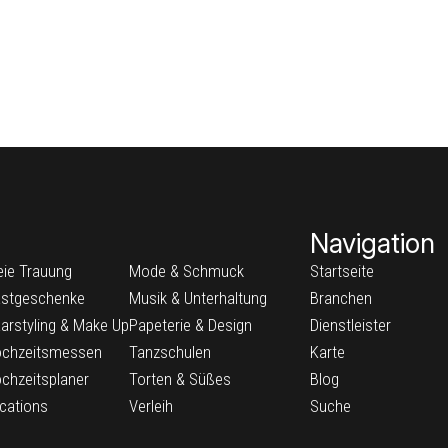
Navigation
eie Trauung
Mode & Schmuck
Startseite
stgeschenke
Musik & Unterhaltung
Branchen
arstyling & Make Up
Papeterie & Design
Dienstleister
chzeitsmessen
Tanzschulen
Karte
chzeitsplaner
Torten & Süßes
Blog
cations
Verleih
Suche