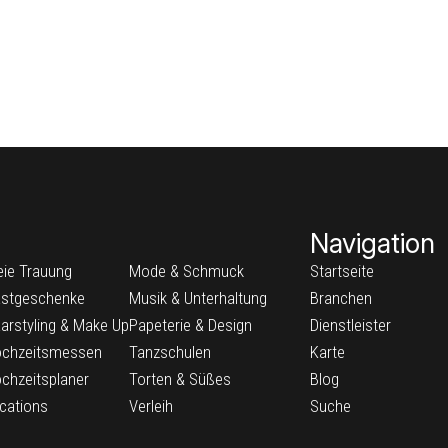
Navigation
eie Trauung
Mode & Schmuck
Startseite
stgeschenke
Musik & Unterhaltung
Branchen
arstyling & Make Up
Papeterie & Design
Dienstleister
chzeitsmessen
Tanzschulen
Karte
chzeitsplaner
Torten & Süßes
Blog
cations
Verleih
Suche