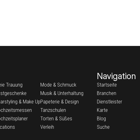
Navigation
eie Trauung
Mode & Schmuck
Startseite
stgeschenke
Musik & Unterhaltung
Branchen
arstyling & Make Up
Papeterie & Design
Dienstleister
chzeitsmessen
Tanzschulen
Karte
chzeitsplaner
Torten & Süßes
Blog
cations
Verleih
Suche