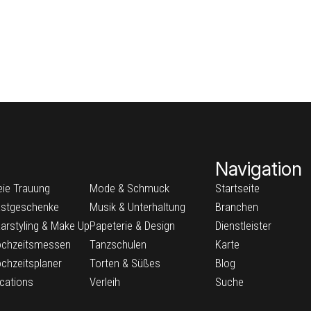
Navigation
eie Trauung
Mode & Schmuck
Startseite
stgeschenke
Musik & Unterhaltung
Branchen
arstyling & Make Up
Papeterie & Design
Dienstleister
chzeitsmessen
Tanzschulen
Karte
chzeitsplaner
Torten & Süßes
Blog
cations
Verleih
Suche