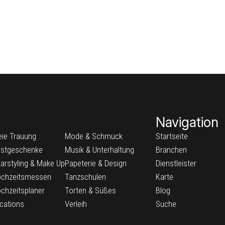
Navigation
eie Trauung
Mode & Schmuck
Startseite
stgeschenke
Musik & Unterhaltung
Branchen
arstyling & Make Up
Papeterie & Design
Dienstleister
chzeitsmessen
Tanzschulen
Karte
chzeitsplaner
Torten & Süßes
Blog
cations
Verleih
Suche