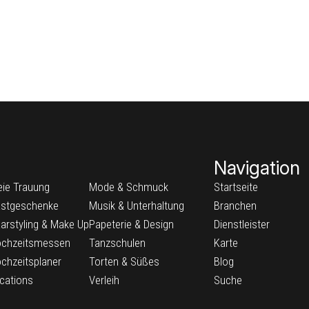
Navigation
eie Trauung
Mode & Schmuck
Startseite
stgeschenke
Musik & Unterhaltung
Branchen
arstyling & Make Up
Papeterie & Design
Dienstleister
chzeitsmessen
Tanzschulen
Karte
chzeitsplaner
Torten & Süßes
Blog
cations
Verleih
Suche