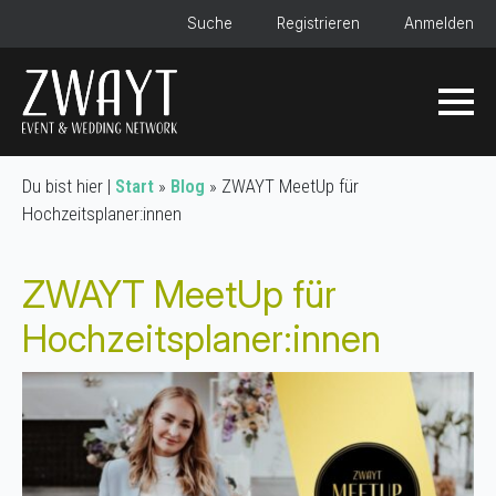
Suche
Registrieren
Anmelden
Du bist hier |
Start
»
Blog
»
ZWAYT MeetUp für
Hochzeitsplaner:innen
ZWAYT MeetUp für
Hochzeitsplaner:innen