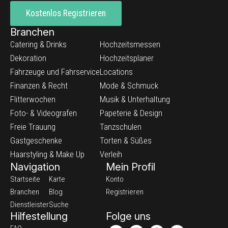
Kostenlos Registrieren
Branchen
Catering & Drinks
Hochzeitsmessen
Dekoration
Hochzeitsplaner
Fahrzeuge und Fahrservice
Locations
Finanzen & Recht
Mode & Schmuck
Flitterwochen
Musik & Unterhaltung
Foto- & Videografen
Papeterie & Design
Freie Trauung
Tanzschulen
Gastgeschenke
Torten & Süßes
Haarstyling & Make Up
Verleih
Navigation
Mein Profil
Startseite
Karte
Konto
Branchen
Blog
Registrieren
Dienstleister
Suche
Hilfestellung
Folge uns