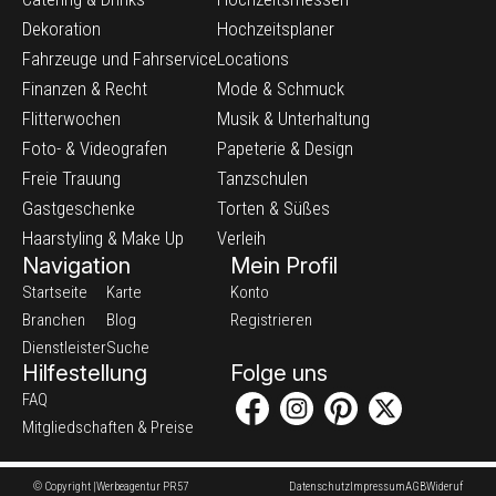
Dekoration
Hochzeitsplaner
Fahrzeuge und Fahrservice
Locations
Finanzen & Recht
Mode & Schmuck
Flitterwochen
Musik & Unterhaltung
Foto- & Videografen
Papeterie & Design
Freie Trauung
Tanzschulen
Gastgeschenke
Torten & Süßes
Haarstyling & Make Up
Verleih
Navigation
Mein Profil
Startseite
Karte
Konto
Branchen
Blog
Registrieren
Dienstleister
Suche
Hilfestellung
Folge uns
FAQ
Mitgliedschaften & Preise
© Copyright |
Werbeagentur PR57
Datenschutz
Impressum
AGB
Wideruf