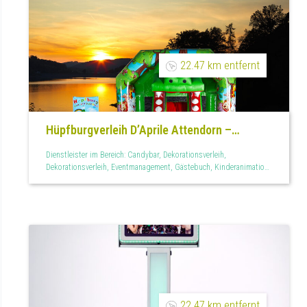
22.47 km entfernt
Hüpfburgverleih D’Aprile Attendorn –
Hüpfburgen & Eventmodule
Dienstleister im Bereich: Candybar, Dekorationsverleih,
Dekorationsverleih, Eventmanagement, Gästebuch, Kinderanimation,
Kinderbespaßung, Mietmöbel, Mietservice, Photobooth,
Teilplanung
22.47 km entfernt