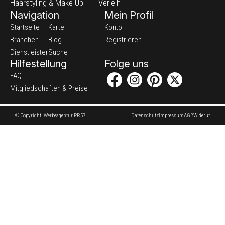
Haarstyling & Make Up
Verleih
Navigation
Mein Profil
Startseite
Karte
Konto
Branchen
Blog
Registrieren
Dienstleister
Suche
Hilfestellung
Folge uns
FAQ
Mitgliedschaften & Preise
© Copyright |
Werbeagentur PR57
Datenschutz
Impressum
AGB
Wideruf