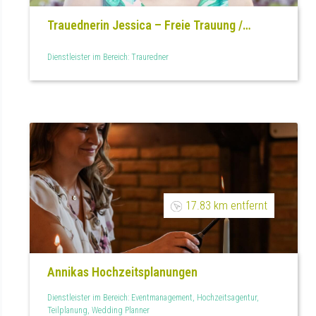
Trauednerin Jessica – Freie Trauung /
Hochzeit & Eheerneuerung
Dienstleister im Bereich: Trauredner
17.83 km entfernt
Annikas Hochzeitsplanungen
Dienstleister im Bereich: Eventmanagement, Hochzeitsagentur,
Teilplanung, Wedding Planner