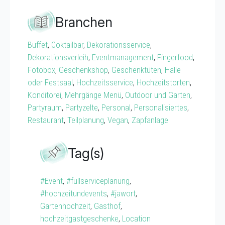
Branchen
Buffet
,
Coktailbar
,
Dekorationsservice
,
Dekorationsverleih
,
Eventmanagement
,
Fingerfood
,
Fotobox
,
Geschenkshop
,
Geschenktüten
,
Halle
oder Festsaal
,
Hochzeitsservice
,
Hochzeitstorten
,
Konditorei
,
Mehrgänge Menü
,
Outdoor und Garten
,
Partyraum
,
Partyzelte
,
Personal
,
Personalisiertes
,
Restaurant
,
Teilplanung
,
Vegan
,
Zapfanlage
Tag(s)
#Event
,
#fullserviceplanung
,
#hochzeitundevents
,
#jawort
,
Gartenhochzeit
,
Gasthof
,
hochzeitgastgeschenke
,
Location