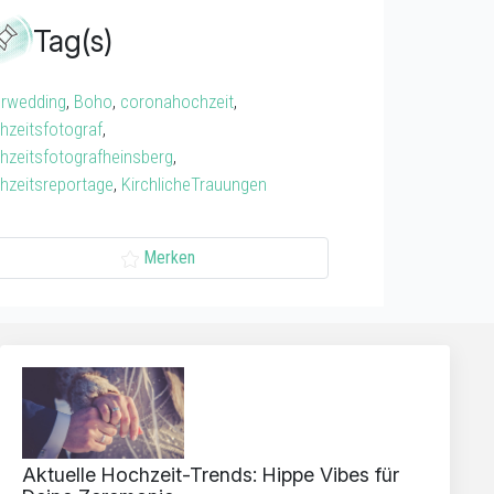
Tag(s)
erwedding
,
Boho
,
coronahochzeit
,
hzeitsfotograf
,
hzeitsfotografheinsberg
,
hzeitsreportage
,
KirchlicheTrauungen
Merken
Aktuelle Hochzeit-Trends: Hippe Vibes für