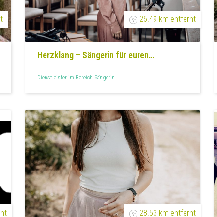
t
26.49 km entfernt
Herzklang – Sängerin für euren
Herzmoment
Dienstleister im Bereich: Sängerin
rnt
28.53 km entfernt