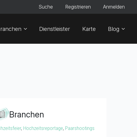
Suche
Registrieren
Anmelden
ranchen
Dienstleister
Karte
Blog
Branchen
hzeitsfeier
,
Hochzeitsreportage
,
Paarshootings