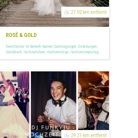
27.92 km entfernt
ROSÉ & GOLD
Dienstleister im Bereich: Banner, Danksagungen, Einladungen,
Gästebuch, Hochzeitsfeier, Hochzeitslogo, Hochzeitsreportage,
Kirchenheft, Menükarten, Paarshootings, Tischkarten
29.21 km entfernt