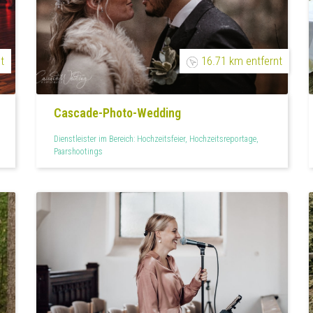
t
16.71 km entfernt
Cascade-Photo-Wedding
Dienstleister im Bereich: Hochzeitsfeier, Hochzeitsreportage,
Paarshootings