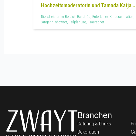
Hochzeitsmoderatorin und Tamada Katja
Sing
Dienstleister im Bereich: Band, DJ, Entertainer, Kinderanimation,
Sängerin, Showact, Teilplanung, Trauredner
Branchen
Catering & Drinks
Fr
Dekoration
Ga