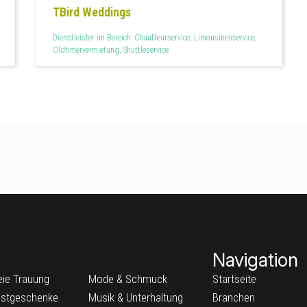
TBird Weddings
Dienstleister im Bereich: Chauffeurservice, Limousinenservice,
Oldtimervermietung, Shuttleservice
Navigation
eie Trauung
Mode & Schmuck
Startseite
stgeschenke
Musik & Unterhaltung
Branchen