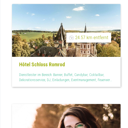
24.57 km entfernt
Hôtel Schloss Romrod
Dienstleister im Bereich: Banner, Buffet, Candybar, Coktailbar,
Dekorationsservice, DJ, Einladungen, Eventmanagement, Feuerwerk,
Fingerfood, Floristen, Fotobox, Hochzeitsfeier, Hochzeitslogo,
Hochzeitstauben, Hotel, Kinderbespaßung, Kutsche,
Lichtdekoration, Limousinenservice, Mehrgänge Menü, Menükarten,
Oldtimervermietung, Outdoor, Outdoor und Garten, Personal,
Raumdekoration, Restaurant, Scheune, Schloss, Süßes,
Tischdekoration, Tischkarten, Vegan, Wedding Planner, Zapfanlage