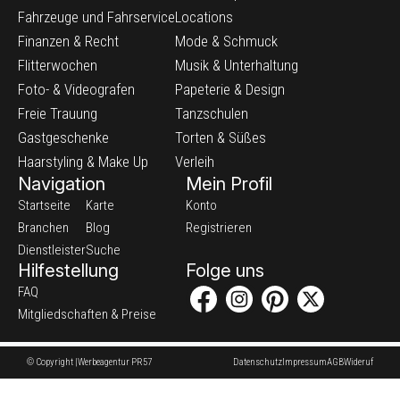
Fahrzeuge und Fahrservice
Locations
Finanzen & Recht
Mode & Schmuck
Flitterwochen
Musik & Unterhaltung
Foto- & Videografen
Papeterie & Design
Freie Trauung
Tanzschulen
Gastgeschenke
Torten & Süßes
Haarstyling & Make Up
Verleih
Navigation
Mein Profil
Startseite
Karte
Konto
Branchen
Blog
Registrieren
Dienstleister
Suche
Hilfestellung
Folge uns
FAQ
Mitgliedschaften & Preise
© Copyright |
Werbeagentur PR57
Datenschutz
Impressum
AGB
Wideruf