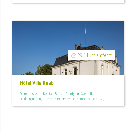
29.64 km entfernt
Hôtel Villa Raab
Dienstleister im Bereich: Buffet, Candybar, Coktailbar,
Danksagungen, Dekorationsservice, Dekorationsverleih, DJ,
Einladungen, Eventmanagement, Fingerfood, Floristen, Fotobox,
Gästebuch, Hochzeitsagentur, Hochzeitsfeier, Hochzeitslogo,
Hochzeitsservice, Hotel, Kinderbespaßung, Kutsche,
Lichtdekoration, Limousinenservice, Mehrgänge Menü, Menükarten,
Mietmöbel, Mietservice, Oldtimervermietung, Outdoor, Outdoor und
Garten, Partyzelte, Personal, Personalisiertes, Raumdekoration,