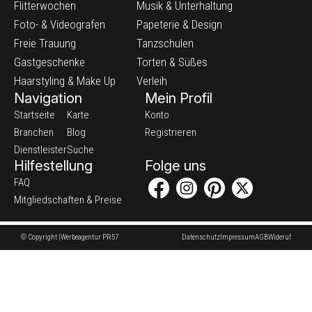
Flitterwochen
Musik & Unterhaltung
Foto- & Videografen
Papeterie & Design
Freie Trauung
Tanzschulen
Gastgeschenke
Torten & Süßes
Haarstyling & Make Up
Verleih
Navigation
Mein Profil
Startseite
Karte
Konto
Branchen
Blog
Registrieren
Dienstleister
Suche
Hilfestellung
Folge uns
FAQ
Mitgliedschaften & Preise
© Copyright |
Werbeagentur PR57
Datenschutz
Impressum
AGB
Wideruf