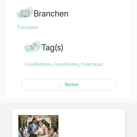
Branchen
Trauredner
Tag(s)
FreieRednerin
,
FreierRedner
,
freietrauun
Merken