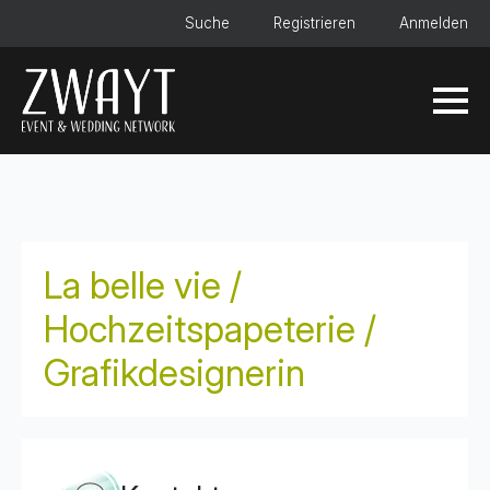
Suche
Registrieren
Anmelden
La belle vie /
Hochzeitspapeterie /
Grafikdesignerin