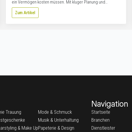
ein Vermögen kosten müssen. Mit kluger Planung und…
Zum Artikel
Navigation
eie Trauung
Mode & Schmuck
Startseite
stgeschenke
Musik & Unterhaltung
Branchen
arstyling & Make Up
Papeterie & Design
Dienstleister