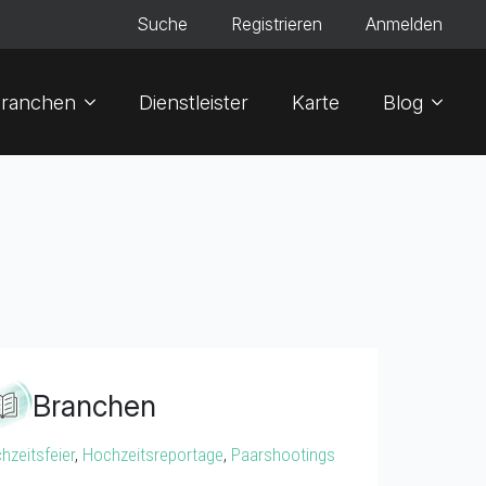
Suche
Registrieren
Anmelden
ranchen
Dienstleister
Karte
Blog
Branchen
hzeitsfeier
,
Hochzeitsreportage
,
Paarshootings