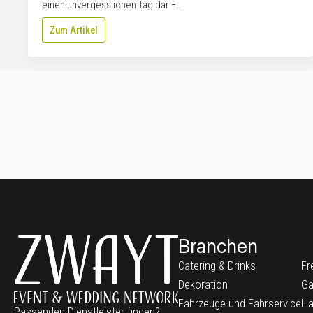
einen unvergesslichen Tag dar −…
Zum Artikel
Branchen
Catering & Drinks
Fr
Dekoration
Ga
Fahrzeuge und Fahrservice
Ha
Passenden Dienstleister finden?