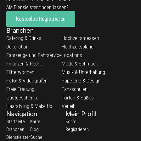
Als Diensleister finden lassen?
Kostenlos Registrieren
Branchen
Catering & Drinks
Hochzeitsmessen
Dekoration
Hochzeitsplaner
Fahrzeuge und Fahrservice
Locations
Finanzen & Recht
Mode & Schmuck
Flitterwochen
Musik & Unterhaltung
Foto- & Videografen
Papeterie & Design
Freie Trauung
Tanzschulen
Gastgeschenke
Torten & Süßes
Haarstyling & Make Up
Verleih
Navigation
Mein Profil
Startseite
Karte
Konto
Branchen
Blog
Registrieren
Dienstleister
Suche