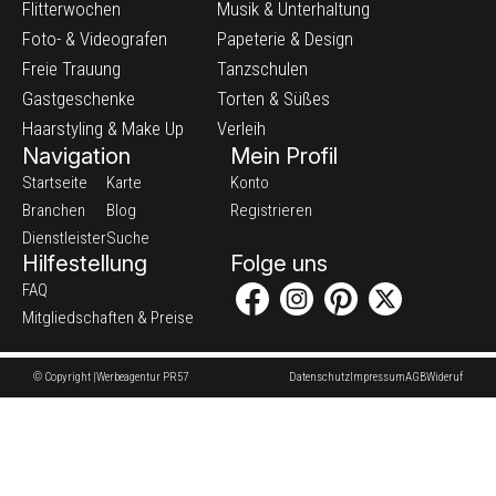
Flitterwochen
Musik & Unterhaltung
Foto- & Videografen
Papeterie & Design
Freie Trauung
Tanzschulen
Gastgeschenke
Torten & Süßes
Haarstyling & Make Up
Verleih
Navigation
Mein Profil
Startseite
Karte
Konto
Branchen
Blog
Registrieren
Dienstleister
Suche
Hilfestellung
Folge uns
FAQ
Mitgliedschaften & Preise
© Copyright |
Werbeagentur PR57
Datenschutz
Impressum
AGB
Wideruf