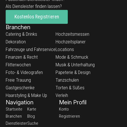
Als Diensleister finden lassen?
Kostenlos Registrieren
Branchen
Catering & Drinks
Hochzeitsmessen
Dekoration
Hochzeitsplaner
Fahrzeuge und Fahrservice
Locations
Finanzen & Recht
Mode & Schmuck
Flitterwochen
Musik & Unterhaltung
Foto- & Videografen
Papeterie & Design
Freie Trauung
Tanzschulen
Gastgeschenke
Torten & Süßes
Haarstyling & Make Up
Verleih
Navigation
Mein Profil
Startseite
Karte
Konto
Branchen
Blog
Registrieren
Dienstleister
Suche