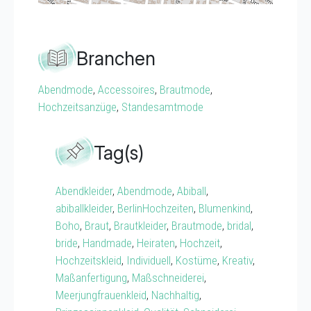
Branchen
Abendmode
,
Accessoires
,
Brautmode
,
Hochzeitsanzüge
,
Standesamtmode
Tag(s)
Abendkleider
,
Abendmode
,
Abiball
,
abiballkleider
,
BerlinHochzeiten
,
Blumenkind
,
Boho
,
Braut
,
Brautkleider
,
Brautmode
,
bridal
,
bride
,
Handmade
,
Heiraten
,
Hochzeit
,
Hochzeitskleid
,
Individuell
,
Kostüme
,
Kreativ
,
Maßanfertigung
,
Maßschneiderei
,
Meerjungfrauenkleid
,
Nachhaltig
,