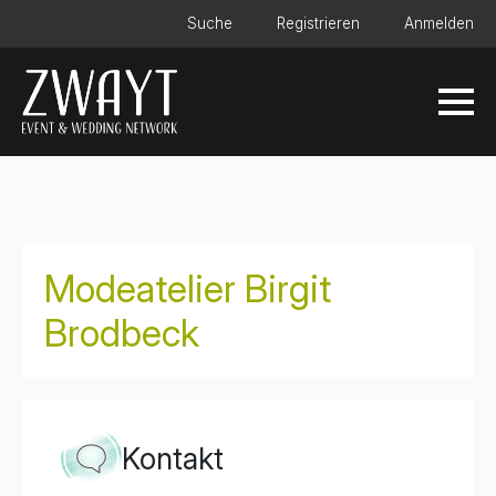
Suche
Registrieren
Anmelden
Modeatelier Birgit
Brodbeck
Kontakt