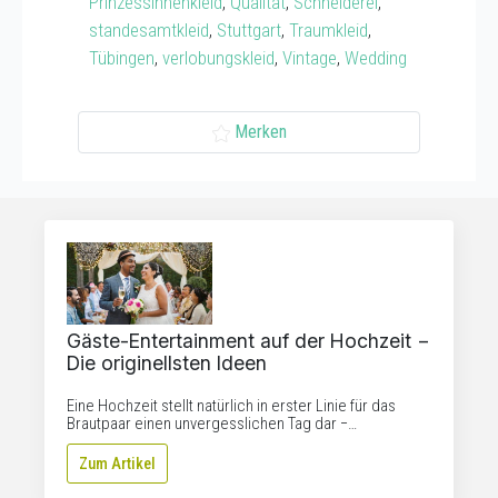
Prinzessinnenkleid
,
Qualität
,
Schneiderei
,
standesamtkleid
,
Stuttgart
,
Traumkleid
,
Tübingen
,
verlobungskleid
,
Vintage
,
Wedding
Merken
Gäste-Entertainment auf der Hochzeit −
Die originellsten Ideen
Eine Hochzeit stellt natürlich in erster Linie für das
Brautpaar einen unvergesslichen Tag dar −…
Zum Artikel