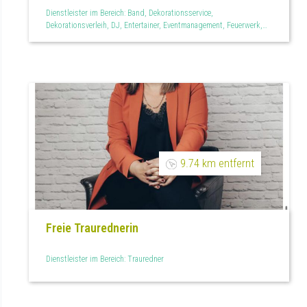
Events
Dienstleister im Bereich: Band, Dekorationsservice,
Dekorationsverleih, DJ, Entertainer, Eventmanagement, Feuerwerk,
Floristen, Fotobox, Freie Theologen, Halle oder Festsaal,
Hochzeitsagentur, Hochzeitsfeier, Hochzeitsfilm,
Hochzeitsreportage, Hochzeitsservice, Lichtdekoration, Mietmöbel,
Mietservice, Paarshootings, Partyzelte, Photobooth,
Raumdekoration, Sängerin, Teilplanung, Tischdekoration,
Trauredner
9.74 km entfernt
Freie Traurednerin
Dienstleister im Bereich: Trauredner