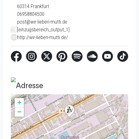
60314
Frankfurt
06958804500
post@wir-lieben-mutti.de
[einzugsbereich_output_1]
http://wir-lieben-mutti.de/
Adresse
+
−