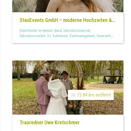
StasEvents GmbH – moderne Hochzeiten &
Events
Dienstleister im Bereich: Band, Dekorationsservice,
Dekorationsverleih, DJ, Entertainer, Eventmanagement, Feuerwerk,
Floristen, Fotobox, Freie Theologen, Halle oder Festsaal,
Hochzeitsagentur, Hochzeitsfeier, Hochzeitsfilm,
Hochzeitsreportage, Hochzeitsservice, Lichtdekoration, Mietmöbel,
Mietservice, Paarshootings, Partyzelte, Photobooth,
Raumdekoration, Sängerin, Teilplanung, Tischdekoration,
Trauredner
15.84 km entfernt
Trauredner Uwe Kretschmer