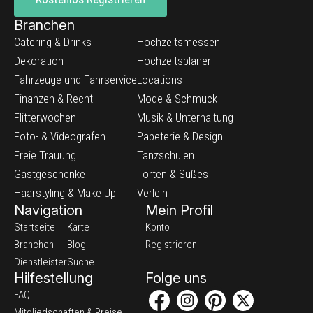
Branchen
Catering & Drinks
Hochzeitsmessen
Dekoration
Hochzeitsplaner
Fahrzeuge und Fahrservice
Locations
Finanzen & Recht
Mode & Schmuck
Flitterwochen
Musik & Unterhaltung
Foto- & Videografen
Papeterie & Design
Freie Trauung
Tanzschulen
Gastgeschenke
Torten & Süßes
Haarstyling & Make Up
Verleih
Navigation
Mein Profil
Startseite
Karte
Konto
Branchen
Blog
Registrieren
Dienstleister
Suche
Hilfestellung
Folge uns
FAQ
Mitgliedschaften & Preise