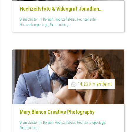
Hochzeitsfoto & Videograf Jonathan
Schüßler
Dienstleister im Bereich: Hochzeitsfeier, Hochzeitsfilm,
Hochzeitsreportage, Paarshootings
14.26 km entfernt
Mary Blanco Creative Photography
Dienstleister im Bereich: Hochzeitsfeier, Hochzeitsreportage,
Paarshootings