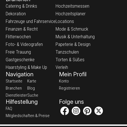
Catering & Drinks
Hochzeitsmessen
Dekoration
Hochzeitsplaner
Fahrzeuge und Fahrservice
Locations
Finanzen & Recht
Mode & Schmuck
Flitterwochen
Musik & Unterhaltung
Foto- & Videografen
Papeterie & Design
Freie Trauung
Tanzschulen
Gastgeschenke
Torten & Süßes
Haarstyling & Make Up
Verleih
Navigation
Mein Profil
Startseite
Karte
Konto
Branchen
Blog
Registrieren
Dienstleister
Suche
Hilfestellung
Folge uns
FAQ
Mitgliedschaften & Preise