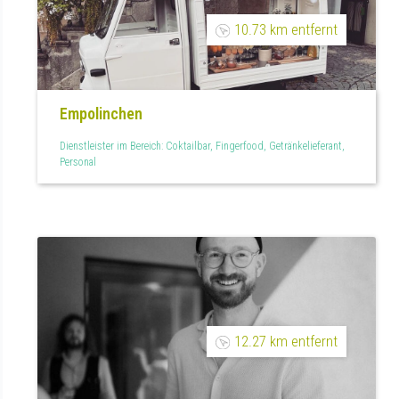
10.73 km entfernt
Empolinchen
Dienstleister im Bereich: Coktailbar, Fingerfood, Getränkelieferant,
Personal
12.27 km entfernt