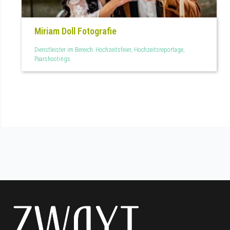
Miriam Doll Fotografie
Dienstleister im Bereich: Hochzeitsfeier, Hochzeitsreportage,
Paarshootings