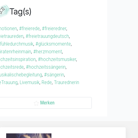
Tag(s)
otionen
,
#freierede
,
#freieredner
,
eietraureden
,
#freietrauungdeutsch
,
fühledurchmusik
,
#glücksmomente
,
iratenrheinmain
,
#herzmoment
,
chzeitsinspiration
,
#hochzeitsmusiker
,
chzeitsrede
,
#hochzeitssängerin
,
sikalischebegleitung
,
#sängerin
,
ieTrauung
,
Livemusik
,
Rede
,
Traurednerin
Merken