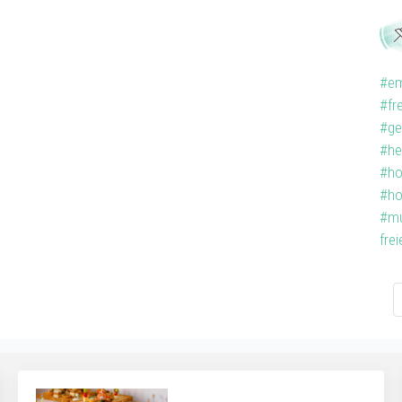
#em
#fr
#ge
#he
#ho
#ho
#mu
fre