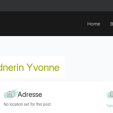
Home
B
ednerin Yvonne
Adresse
No location set for this post.
Sän