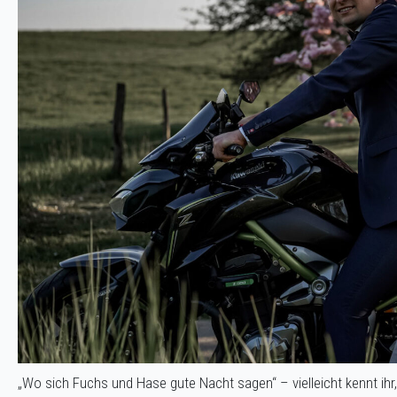
„Wo sich Fuchs und Hase gute Nacht sagen“ – vielleicht kennt ihr