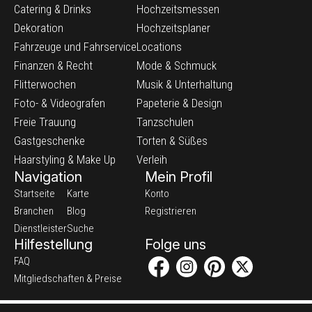
Catering & Drinks
Hochzeitsmessen
Dekoration
Hochzeitsplaner
Fahrzeuge und Fahrservice
Locations
Finanzen & Recht
Mode & Schmuck
Flitterwochen
Musik & Unterhaltung
Foto- & Videografen
Papeterie & Design
Freie Trauung
Tanzschulen
Gastgeschenke
Torten & Süßes
Haarstyling & Make Up
Verleih
Navigation
Mein Profil
Startseite
Karte
Konto
Branchen
Blog
Registrieren
Dienstleister
Suche
Hilfestellung
Folge uns
FAQ
Mitgliedschaften & Preise