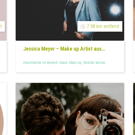
t
7.98 km entfernt
Jessica Meyer – Make up Artist aus
Dortmund
Dienstleister im Bereich: Haare, Make Up, Mobiler Service