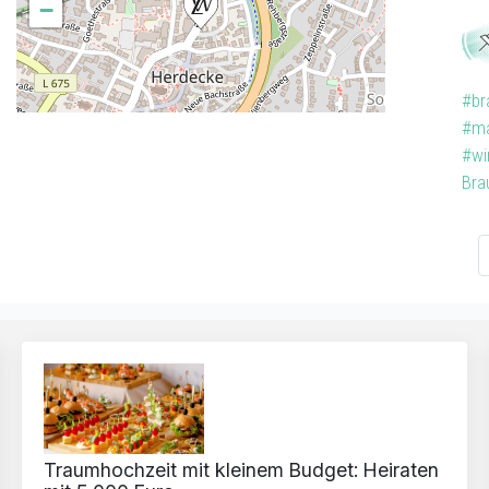
−
#br
#ma
#wi
Bra
Traumhochzeit mit kleinem Budget: Heiraten