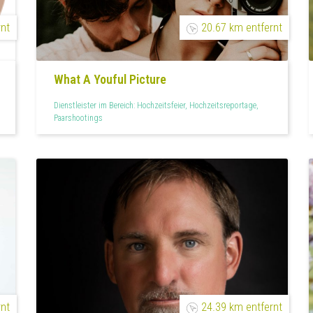
rnt
20.67 km entfernt
What A Youful Picture
Dienstleister im Bereich: Hochzeitsfeier, Hochzeitsreportage,
Paarshootings
rnt
24.39 km entfernt