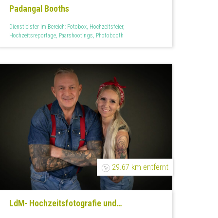
Padangal Booths
Dienstleister im Bereich: Fotobox, Hochzeitsfeier,
Hochzeitsreportage, Paarshootings, Photobooth
29.67 km entfernt
LdM- Hochzeitsfotografie und
Hochzeitsvideos in NRW –