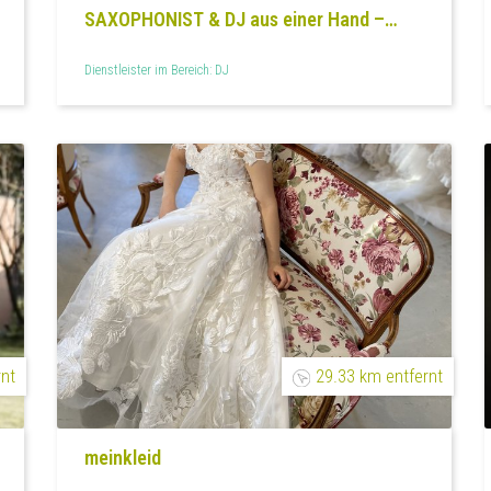
SAXOPHONIST & DJ aus einer Hand –
Juan Gutierrez
Dienstleister im Bereich: DJ
rnt
29.33 km entfernt
meinkleid