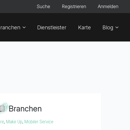
Suche
Registrieren
Anmelden
ranchen
Dienstleister
Karte
Blog
Branchen
re
,
Make Up
,
Mobiler Service