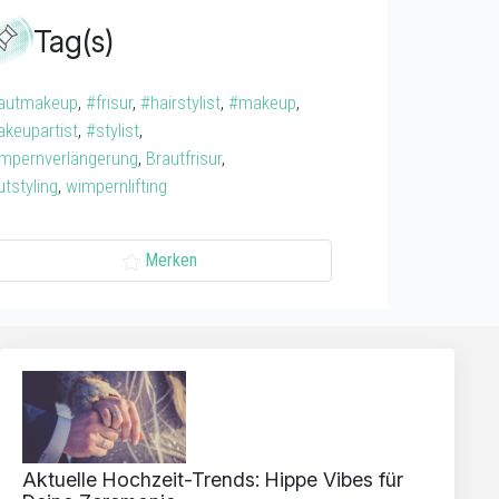
Tag(s)
autmakeup
,
#frisur
,
#hairstylist
,
#makeup
,
keupartist
,
#stylist
,
mpernverlängerung
,
Brautfrisur
,
utstyling
,
wimpernlifting
Merken
Aktuelle Hochzeit-Trends: Hippe Vibes für