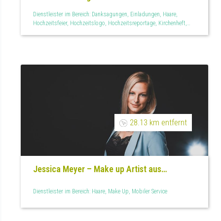
Dienstleister im Bereich: Danksagungen, Einladungen, Haare,
Hochzeitsfeier, Hochzeitslogo, Hochzeitsreportage, Kirchenheft,
Make Up, Maniküre, Menükarten, Mobiler Service, Paarshootings,
Personalisiertes, Tischkarten
28.13 km entfernt
Jessica Meyer – Make up Artist aus
Dortmund
Dienstleister im Bereich: Haare, Make Up, Mobiler Service