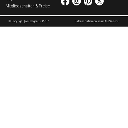
Mitgliedschaften & Preise
© Copyright |
Werbeagentur PR57
Datenschutz
Impressum
AGB
Wideruf