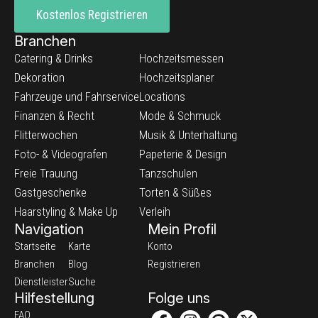
Kostenlos Registrieren
Branchen
Catering & Drinks
Hochzeitsmessen
Dekoration
Hochzeitsplaner
Fahrzeuge und Fahrservice
Locations
Finanzen & Recht
Mode & Schmuck
Flitterwochen
Musik & Unterhaltung
Foto- & Videografen
Papeterie & Design
Freie Trauung
Tanzschulen
Gastgeschenke
Torten & Süßes
Haarstyling & Make Up
Verleih
Navigation
Mein Profil
Startseite
Karte
Konto
Branchen
Blog
Registrieren
Dienstleister
Suche
Hilfestellung
Folge uns
FAQ