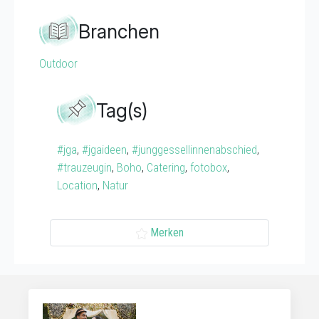
Branchen
Outdoor
Tag(s)
#jga
,
#jgaideen
,
#junggessellinnenabschied
,
#trauzeugin
,
Boho
,
Catering
,
fotobox
,
Location
,
Natur
Merken