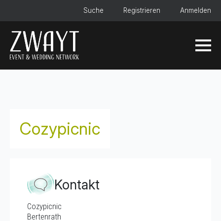
Suche
Registrieren
Anmelden
Cozypicnic
Kontakt
Cozypicnic
Bertenrath