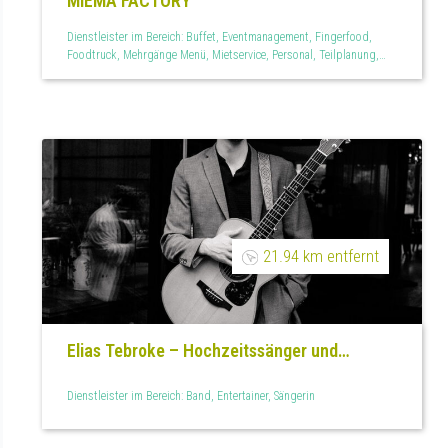
MIEMA FACTORY
Dienstleister im Bereich: Buffet, Eventmanagement, Fingerfood,
Foodtruck, Mehrgänge Menü, Mietservice, Personal, Teilplanung,
Vegan
21.94 km entfernt
Elias Tebroke – Hochzeitssänger und
Livemusiker
Dienstleister im Bereich: Band, Entertainer, Sängerin