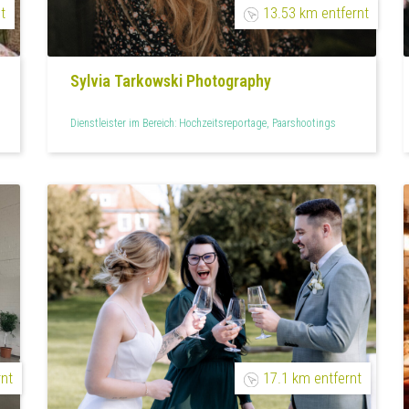
t
13.53 km entfernt
Sylvia Tarkowski Photography
Dienstleister im Bereich: Hochzeitsreportage, Paarshootings
rnt
17.1 km entfernt