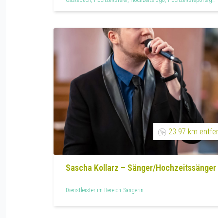
Kirchenheft, Menükarten, Paarshootings, Tischkarten
23.97 km entfe
Sascha Kollarz – Sänger/Hochzeitssänger
Dienstleister im Bereich: Sängerin