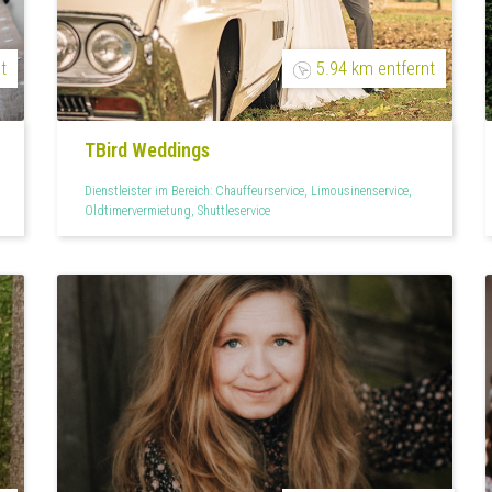
t
5.94 km entfernt
TBird Weddings
Dienstleister im Bereich: Chauffeurservice, Limousinenservice,
Oldtimervermietung, Shuttleservice