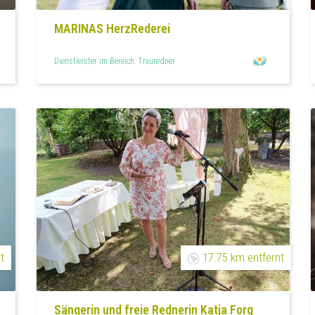
MARINAS HerzRederei
Dienstleister im Bereich: Trauredner
t
17.75 km entfernt
Sängerin und freie Rednerin Katja Forg