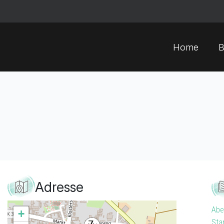
Home
B
Adresse
Ab
+
St