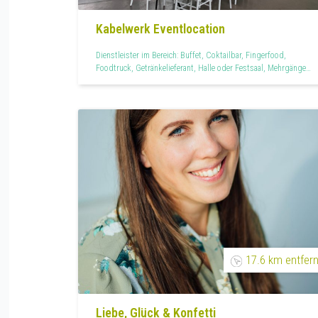
Kabelwerk Eventlocation
Dienstleister im Bereich: Buffet, Coktailbar, Fingerfood,
Foodtruck, Getränkelieferant, Halle oder Festsaal, Mehrgänge
Menü, Mietmöbel, Mietservice, Outdoor, Partyraum, Partyzelte,
Personal, Teilplanung, Vegan
17.6 km entfern
Liebe, Glück & Konfetti