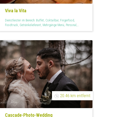
Viva la Vita
Dienstleister im Bereich: Buffet, Coktailbar, Fingerfood,
Foodtruck, Getränkelieferant, Mehrgänge Menü, Personal,
Raumdekoration, Restaurant, Teilplanung, Tischdekoration,
Vegan, Zapfanlage
20.46 km entfernt
Cascade-Photo-Wedding