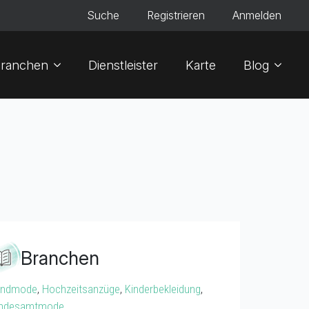
Suche
Registrieren
Anmelden
ranchen
Dienstleister
Karte
Blog
Branchen
endmode
,
Hochzeitsanzüge
,
Kinderbekleidung
,
andesamtmode