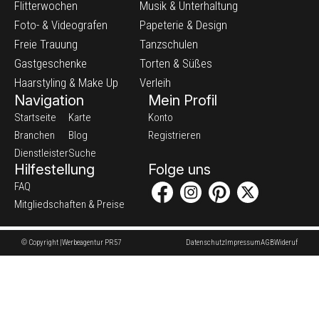
Flitterwochen
Musik & Unterhaltung
Foto- & Videografen
Papeterie & Design
Freie Trauung
Tanzschulen
Gastgeschenke
Torten & Süßes
Haarstyling & Make Up
Verleih
Navigation
Mein Profil
Startseite
Karte
Konto
Branchen
Blog
Registrieren
Dienstleister
Suche
Hilfestellung
Folge uns
FAQ
Mitgliedschaften & Preise
© Copyright |
Werbeagentur PR57
Datenschutz
Impressum
AGB
Wideruf