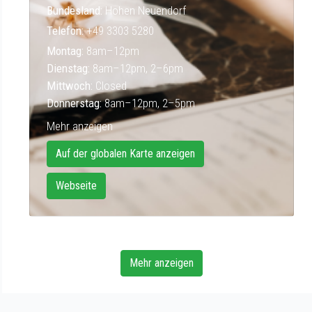
Bundesland:
Hohen Neuendorf
Telefon:
+49 3303 5280
Montag:
8am–12pm
Dienstag:
8am–12pm, 2–6pm
Mittwoch:
Closed
Donnerstag:
8am–12pm, 2–5pm
Mehr anzeigen
Auf der globalen Karte anzeigen
Webseite
Mehr anzeigen