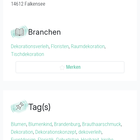
14612
Falkensee
Branchen
Dekorationsverleih
,
Floristen
,
Raumdekoration
,
Tischdekoration
Merken
Tag(s)
Blumen
,
Blumenkind
,
Brandenburg
,
Brauthaarschmuck
,
Dekoration
,
Dekorationskonzept
,
dekoverleih
,
Eventdesign
,
Floristik
,
Geburtstag
,
Hochzeit
,
kirche
,