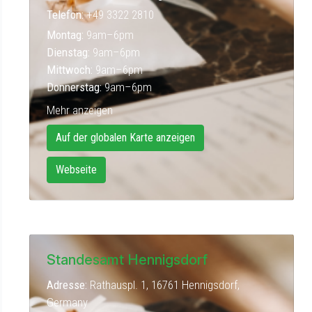
Telefon:
+49 3322 2810
Montag:
9am–6pm
Dienstag:
9am–6pm
Mittwoch:
9am–6pm
Donnerstag:
9am–6pm
Mehr anzeigen
Auf der globalen Karte anzeigen
Webseite
Standesamt Hennigsdorf
Adresse:
Rathauspl. 1, 16761 Hennigsdorf,
Germany