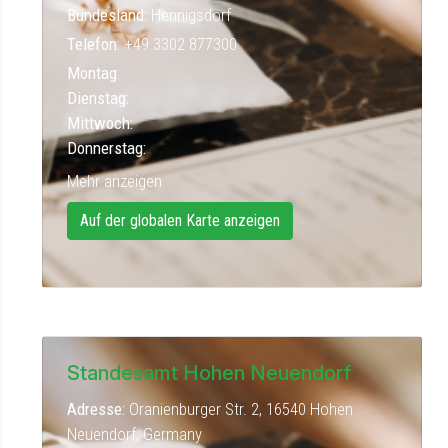
Bundesland:
Hennigsdorf
Telefon:
+49 3302 877300
Montag:
Dienstag:
Mittwoch:
Donnerstag:
Mehr anzeigen
Auf der globalen Karte anzeigen
Standesamt Hohen Neuendorf
Adresse:
Oranienburger Str. 2, 16540 Hohen
Neuendorf, Germany