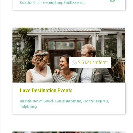
Kutsche, Oldtimervermietung, Shuttleservice,
Steuerberatung, Versicherungen, Wedding Planner
2.5 km entfernt
Love Destination Events
Dienstleister im Bereich: Eventmanagement, Hochzeitsagentur,
Teilplanung