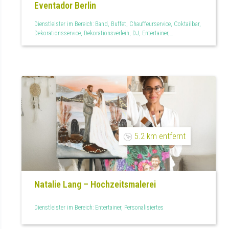
Eventador Berlin
Dienstleister im Bereich: Band, Buffet, Chauffeurservice, Coktailbar,
Dekorationsservice, Dekorationsverleih, DJ, Entertainer,
Eventmanagement, Feuerwerk, Fingerfood, Floristen, Foodtruck,
Fotobox, Getränkelieferant, Halle oder Festsaal, Hochzeitsagentur,
Hochzeitsfeier, Hochzeitsfilm, Hochzeitsreportage,
Hochzeitsservice, Hochzeitstorten, Hotel, Kinderanimation,
Kinderbespaßung, Lichtdekoration, Limousinenservice, Menükarten,
Mietmöbel, Mietservice, Outdoor, Outdoor und Garten,
Paarshootings, Partyraum, Personal, Personalisiertes,
Raumdekoration, Restaurant, Sängerin, Showact, Süßes, Teilplanung,
Tischdekoration, Tischkarten, Trauredner, Wedding Planner
5.2 km entfernt
Natalie Lang – Hochzeitsmalerei
Dienstleister im Bereich: Entertainer, Personalisiertes