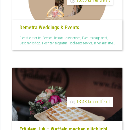
Demetra Weddings & Events
Dienstleister im Bereich: Dekorationsservice, Eventmanagement,
Geschenkshop, Hochzeitsagentur, Hochzeitsservice, Innenaustatter,
Teilplanung, Tischdekoration
13.48 km entfernt
Fräulein Juli – Waffeln machen glücklich!