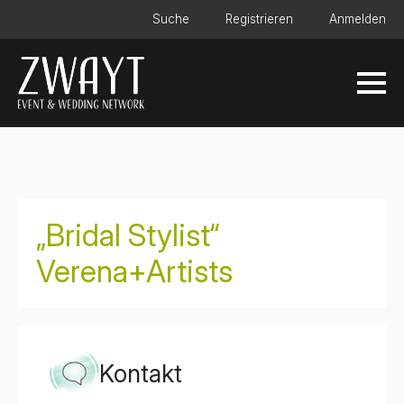
Suche
Registrieren
Anmelden
„Bridal Stylist“
Verena+Artists
Kontakt