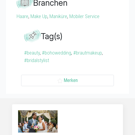
Branchen
Haare
,
Make Up
,
Maniküre
,
Mobiler Service
Tag(s)
#beauty
,
#bohowedding
,
#brautmakeup
,
#bridalstylist
Merken