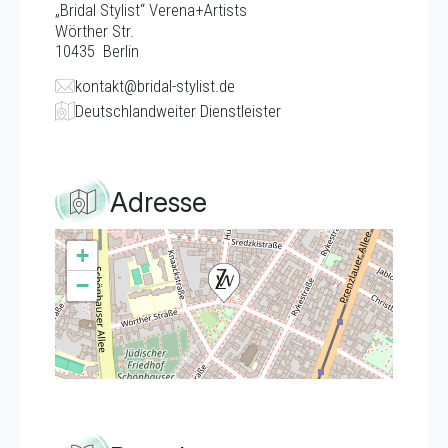
„Bridal Stylist“ Verena+Artists
Wörther Str.
10435
Berlin
kontakt@bridal-stylist.de
Deutschlandweiter Dienstleister
Adresse
+
−