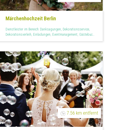
Märchenhochzeit Berlin
Dienstleister im Bereich: Danksagungen, Dekorationsservice,
Dekorationsverleih, Einladungen, Eventmanagement, Gästebuch,
Hochzeitsagentur, Hochzeitslogo, Kirchenheft, Menükarten,
Mietservice, Personalisiertes, Raumdekoration, Teilplanung,
Tischdekoration, Tischkarten
7.56 km entfernt