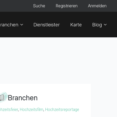
Suche
Registrieren
Anmelden
ranchen
Dienstleister
Karte
Blog
Branchen
hzeitsfeier
,
Hochzeitsfilm
,
Hochzeitsreportage