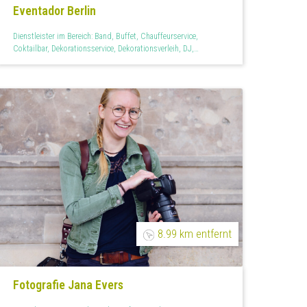
Eventador Berlin
Dienstleister im Bereich: Band, Buffet, Chauffeurservice,
Coktailbar, Dekorationsservice, Dekorationsverleih, DJ,
Entertainer, Eventmanagement, Feuerwerk, Fingerfood,
Floristen, Foodtruck, Fotobox, Getränkelieferant, Halle oder
Festsaal, Hochzeitsagentur, Hochzeitsfeier, Hochzeitsfilm,
Hochzeitsreportage, Hochzeitsservice, Hochzeitstorten, Hotel,
Kinderanimation, Kinderbespaßung, Lichtdekoration,
Limousinenservice, Menükarten, Mietmöbel, Mietservice,
Outdoor, Outdoor und Garten, Paarshootings, Partyraum,
Personal, Personalisiertes, Raumdekoration, Restaurant,
Sängerin, Showact, Süßes, Teilplanung, Tischdekoration,
Tischkarten, Trauredner, Wedding Planner
8.99 km entfernt
Fotografie Jana Evers