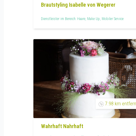
Brautstyling Isabelle von Wegerer
Dienstleister im Bereich: Haare, Make Up, Mobiler Service
7.98 km entfern
Wahrhaft Nahrhaft