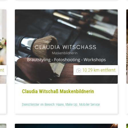
rnt
10.29 km entfernt
Claudia Witschaß Maskenbildnerin
Dienstleister im Bereich: Haare, Make Up, Mobiler Service