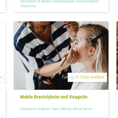
Dienstleister im Bereich: Eventmanagement, Hochzeitsagentur,
Teilplanung
t
9.13 km entfernt
Mobile Brautstylistin und Visagistin
Dienstleister im Bereich: Haare, Make Up, Mobiler Service