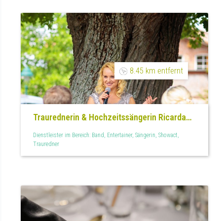
8.45 km entfernt
Traurednerin & Hochzeitssängerin Ricarda
Ulm
Dienstleister im Bereich: Band, Entertainer, Sängerin, Showact,
Trauredner