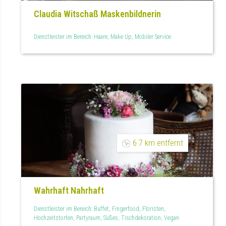
Claudia Witschaß Maskenbildnerin
Dienstleister im Bereich: Haare, Make Up, Mobiler Service
6.7 km entfernt
Wahrhaft Nahrhaft
Dienstleister im Bereich: Buffet, Fingerfood, Floristen,
Hochzeitstorten, Partyraum, Süßes, Tischdekoration, Vegan