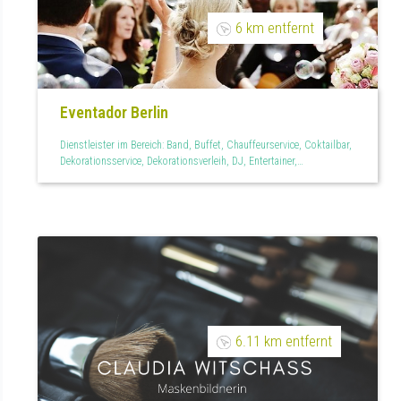
6 km entfernt
Eventador Berlin
Dienstleister im Bereich: Band, Buffet, Chauffeurservice, Coktailbar,
Dekorationsservice, Dekorationsverleih, DJ, Entertainer,
Eventmanagement, Feuerwerk, Fingerfood, Floristen, Foodtruck,
Fotobox, Getränkelieferant, Halle oder Festsaal, Hochzeitsagentur,
Hochzeitsfeier, Hochzeitsfilm, Hochzeitsreportage,
Hochzeitsservice, Hochzeitstorten, Hotel, Kinderanimation,
Kinderbespaßung, Lichtdekoration, Limousinenservice, Menükarten,
Mietmöbel, Mietservice, Outdoor, Outdoor und Garten,
Paarshootings, Partyraum, Personal, Personalisiertes,
Raumdekoration, Restaurant, Sängerin, Showact, Süßes, Teilplanung,
Tischdekoration, Tischkarten, Trauredner, Wedding Planner
6.11 km entfernt