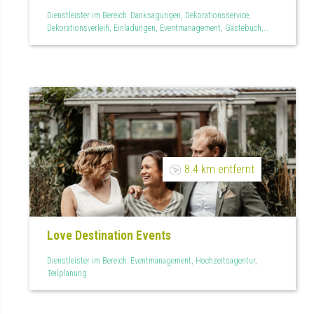
Dienstleister im Bereich: Danksagungen, Dekorationsservice,
Dekorationsverleih, Einladungen, Eventmanagement, Gästebuch,
Hochzeitsagentur, Hochzeitslogo, Kirchenheft, Menükarten,
Mietservice, Personalisiertes, Raumdekoration, Teilplanung,
Tischdekoration, Tischkarten
8.4 km entfernt
Love Destination Events
Dienstleister im Bereich: Eventmanagement, Hochzeitsagentur,
Teilplanung