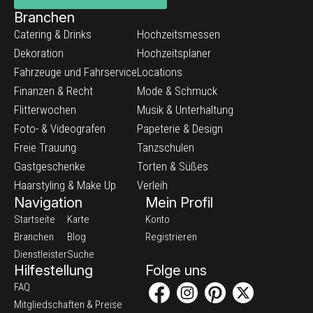
Branchen
Catering & Drinks
Hochzeitsmessen
Dekoration
Hochzeitsplaner
Fahrzeuge und Fahrservice
Locations
Finanzen & Recht
Mode & Schmuck
Flitterwochen
Musik & Unterhaltung
Foto- & Videografen
Papeterie & Design
Freie Trauung
Tanzschulen
Gastgeschenke
Torten & Süßes
Haarstyling & Make Up
Verleih
Navigation
Mein Profil
Startseite
Karte
Konto
Branchen
Blog
Registrieren
Dienstleister
Suche
Hilfestellung
Folge uns
FAQ
Mitgliedschaften & Preise