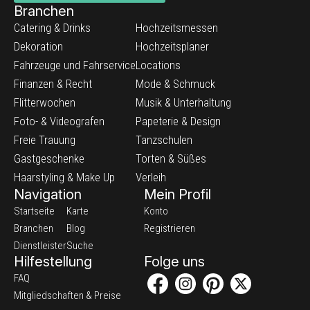
Branchen
Catering & Drinks
Hochzeitsmessen
Dekoration
Hochzeitsplaner
Fahrzeuge und Fahrservice
Locations
Finanzen & Recht
Mode & Schmuck
Flitterwochen
Musik & Unterhaltung
Foto- & Videografen
Papeterie & Design
Freie Trauung
Tanzschulen
Gastgeschenke
Torten & Süßes
Haarstyling & Make Up
Verleih
Navigation
Mein Profil
Startseite
Karte
Konto
Branchen
Blog
Registrieren
Dienstleister
Suche
Hilfestellung
Folge uns
FAQ
Mitgliedschaften & Preise