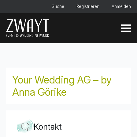
Suche
Registrieren
Anmelden
Your Wedding AG – by
Anna Görike
Kontakt